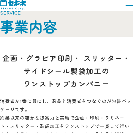
サ
本
イ
文
SERVICE
ト
ま
事業内容
内
で
メ
ス
ニ
キ
ュ
ッ
ー
プ
企画・グラビア印刷・
スリッター・
サイドシール製袋加工の
ワンストップカンパニー
消費者が1番に目にし、製品と消費者をつなぐのが包装パッ
ケージです。
創業以来の確かな提案力と実績で企画・印刷・ラミネー
ト・スリッター・製袋加工をワンストップで一貫して行い